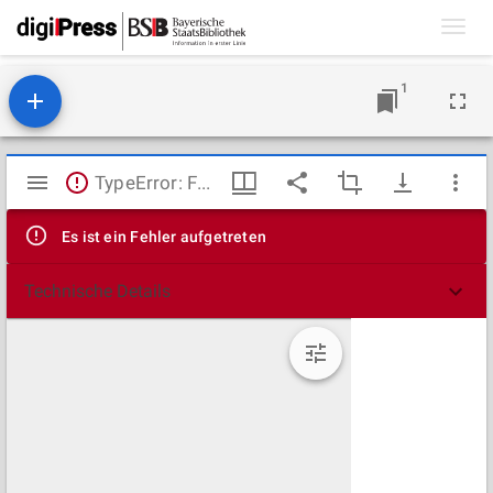
Toggl
navig
1
Mirador
TypeError: Failed to fetch
Viewer
Es ist ein Fehler aufgetreten
Technische Details