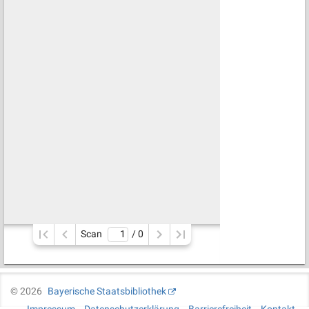
Scan
/ 
0
©
2026
Bayerische Staatsbibliothek
Impressum
Datenschutzerklärung
Barrierefreiheit
Kontakt