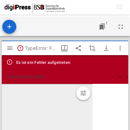
Toggl
navig
1
Mirador
TypeError: Failed to fetch
Viewer
Es ist ein Fehler aufgetreten
Technische Details