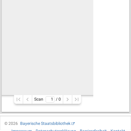
Scan
/ 
0
©
2026
Bayerische Staatsbibliothek
Impressum
Datenschutzerklärung
Barrierefreiheit
Kontakt