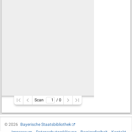
Scan
/ 
0
©
2026
Bayerische Staatsbibliothek
Impressum
Datenschutzerklärung
Barrierefreiheit
Kontakt