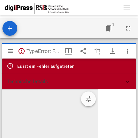
Toggl
navig
1
Mirador
TypeError: Failed to fetch
Viewer
Es ist ein Fehler aufgetreten
Technische Details