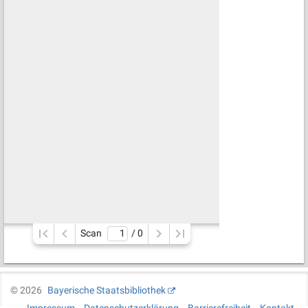
Scan
/ 
0
©
2026
Bayerische Staatsbibliothek
Impressum
Datenschutzerklärung
Barrierefreiheit
Kontakt