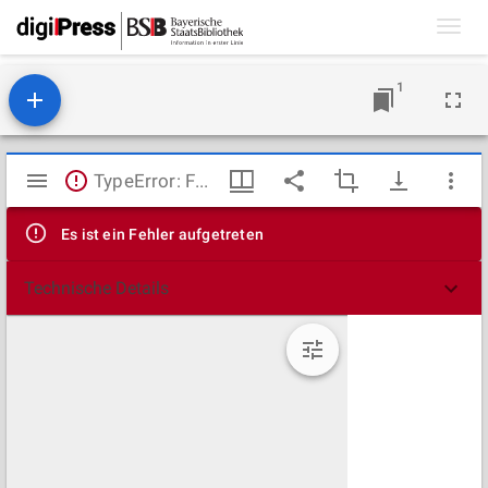
Toggl
navig
1
Mirador
TypeError: Failed to fetch
Viewer
Es ist ein Fehler aufgetreten
Technische Details