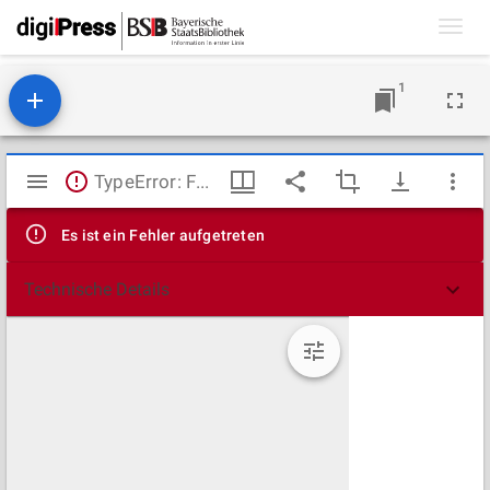
Toggl
navig
1
Mirador
TypeError: Failed to fetch
Viewer
Es ist ein Fehler aufgetreten
Technische Details