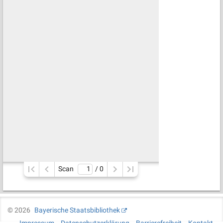
Scan
/ 
0
©
2026
Bayerische Staatsbibliothek
Impressum
Datenschutzerklärung
Barrierefreiheit
Kontakt