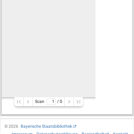
Scan
/ 
0
©
2026
Bayerische Staatsbibliothek
Impressum
Datenschutzerklärung
Barrierefreiheit
Kontakt