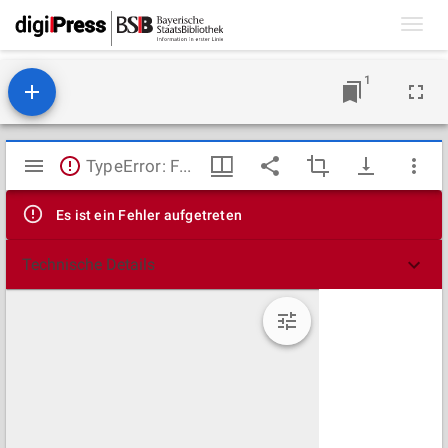
Toggl
navig
1
Mirador
TypeError: Failed to fetch
Viewer
Es ist ein Fehler aufgetreten
Technische Details