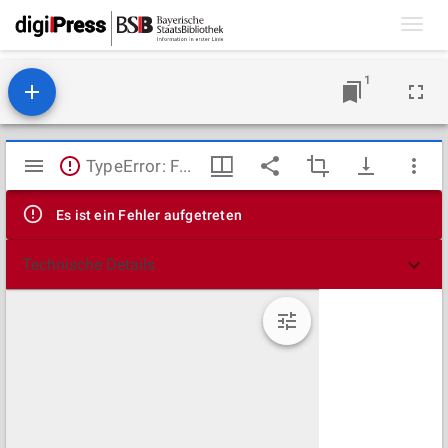
Toggl
navig
1
Mirador
TypeError: Failed to fetch
Viewer
Es ist ein Fehler aufgetreten
Technische Details