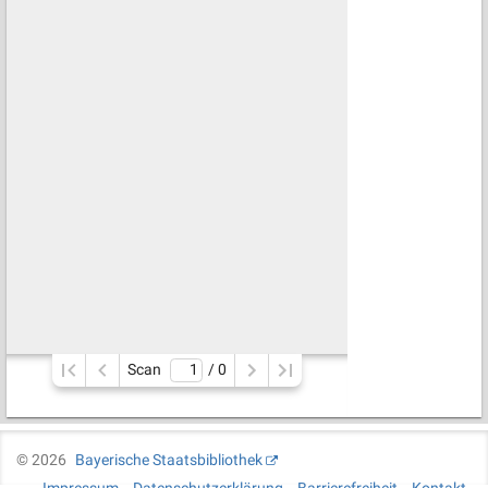
Scan
/ 
0
©
2026
Bayerische Staatsbibliothek
Impressum
Datenschutzerklärung
Barrierefreiheit
Kontakt