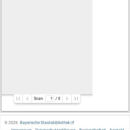
Scan
/ 
0
©
2026
Bayerische Staatsbibliothek
Impressum
Datenschutzerklärung
Barrierefreiheit
Kontakt