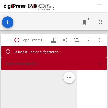
Toggl
navig
1
Mirador
TypeError: Failed to fetch
Viewer
Es ist ein Fehler aufgetreten
Technische Details