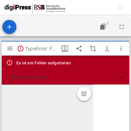
Toggl
navig
1
Mirador
TypeError: Failed to fetch
Viewer
Es ist ein Fehler aufgetreten
Technische Details