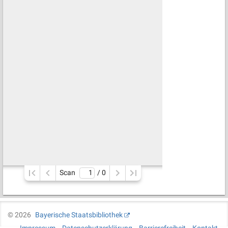
Scan
/ 
0
©
2026
Bayerische Staatsbibliothek
Impressum
Datenschutzerklärung
Barrierefreiheit
Kontakt