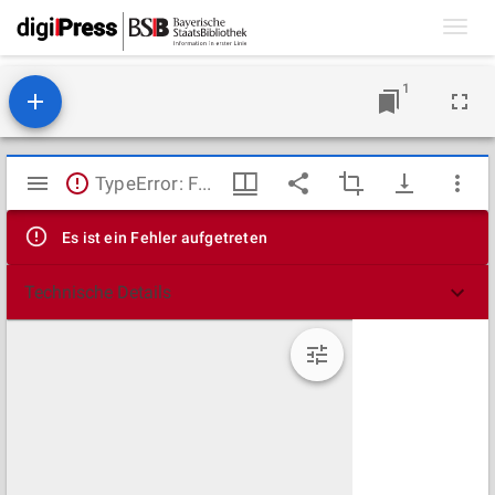
Toggl
navig
1
Mirador
TypeError: Failed to fetch
Viewer
Es ist ein Fehler aufgetreten
Technische Details