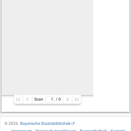
Scan
/ 
0
©
2026
Bayerische Staatsbibliothek
Impressum
Datenschutzerklärung
Barrierefreiheit
Kontakt