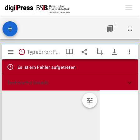
Toggl
navig
1
Mirador
TypeError: Failed to fetch
Viewer
Es ist ein Fehler aufgetreten
Technische Details