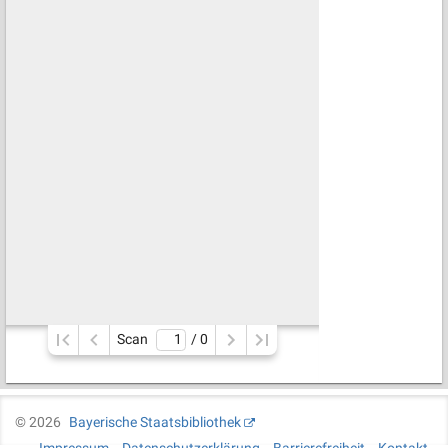
Scan
/ 
0
©
2026
Bayerische Staatsbibliothek
Impressum
Datenschutzerklärung
Barrierefreiheit
Kontakt