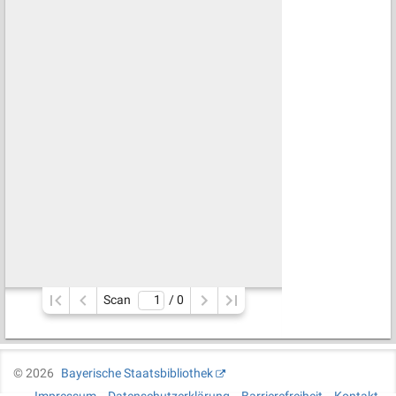
Scan
/ 
0
©
2026
Bayerische Staatsbibliothek
Impressum
Datenschutzerklärung
Barrierefreiheit
Kontakt