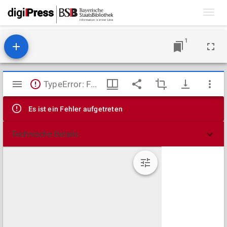
Toggl
navig
1
Mirador
TypeError: Failed to fetch
Viewer
Es ist ein Fehler aufgetreten
Technische Details