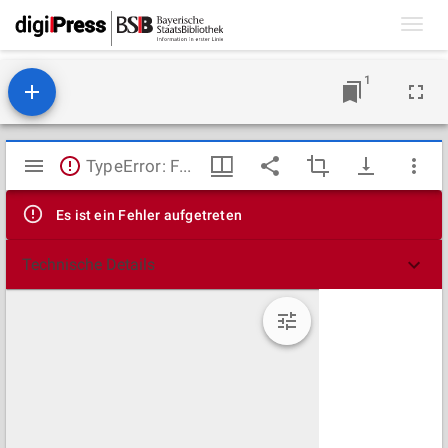
Toggl
navig
1
Mirador
TypeError: Failed to fetch
Viewer
Es ist ein Fehler aufgetreten
Technische Details