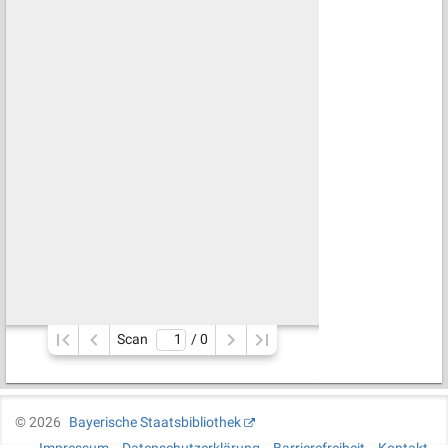
Scan
/ 
0
©
2026
Bayerische Staatsbibliothek
Impressum
Datenschutzerklärung
Barrierefreiheit
Kontakt