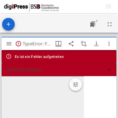
Toggl
navig
1
Mirador
TypeError: Failed to fetch
Viewer
Es ist ein Fehler aufgetreten
Technische Details