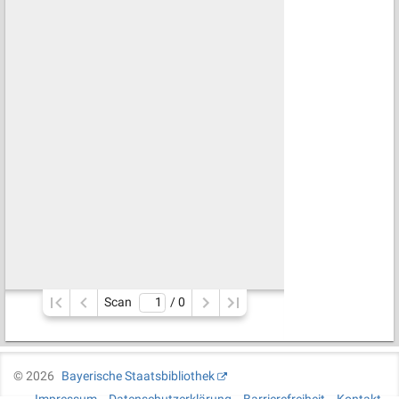
Scan
/ 
0
©
2026
Bayerische Staatsbibliothek
Impressum
Datenschutzerklärung
Barrierefreiheit
Kontakt