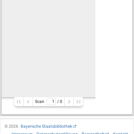
Scan
/ 
0
©
2026
Bayerische Staatsbibliothek
Impressum
Datenschutzerklärung
Barrierefreiheit
Kontakt