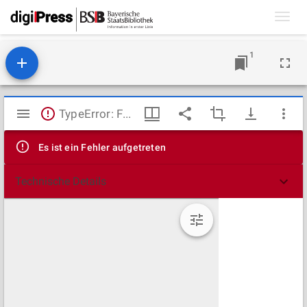
Toggl
navig
1
Mirador
TypeError: Failed to fetch
Viewer
Es ist ein Fehler aufgetreten
Technische Details