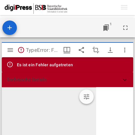
Toggl
navig
1
Mirador
TypeError: Failed to fetch
Viewer
Es ist ein Fehler aufgetreten
Technische Details