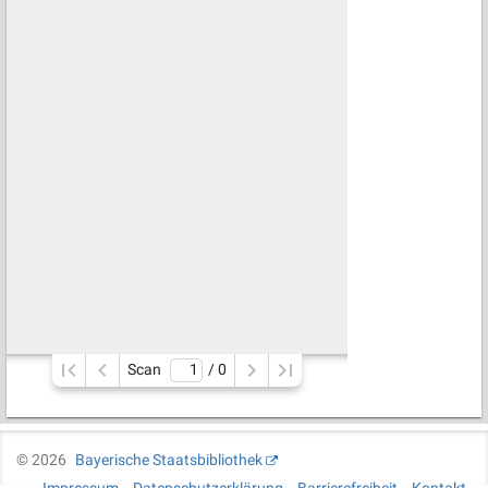
Scan
/ 
0
©
2026
Bayerische Staatsbibliothek
Impressum
Datenschutzerklärung
Barrierefreiheit
Kontakt