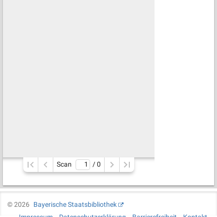
Scan
/ 
0
©
2026
Bayerische Staatsbibliothek
Impressum
Datenschutzerklärung
Barrierefreiheit
Kontakt