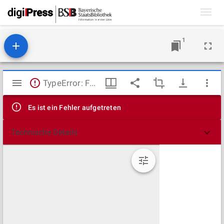
Toggl
navig
1
Mirador
TypeError: Failed to fetch
Viewer
Es ist ein Fehler aufgetreten
Technische Details