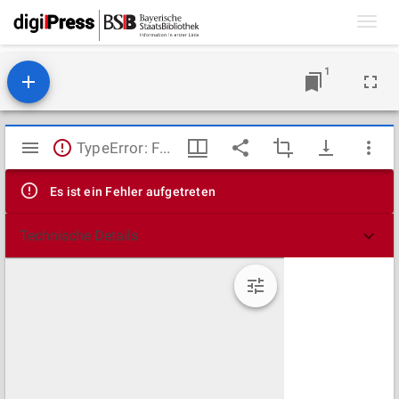
Toggl
navig
1
Mirador
TypeError: Failed to fetch
Viewer
Es ist ein Fehler aufgetreten
Technische Details