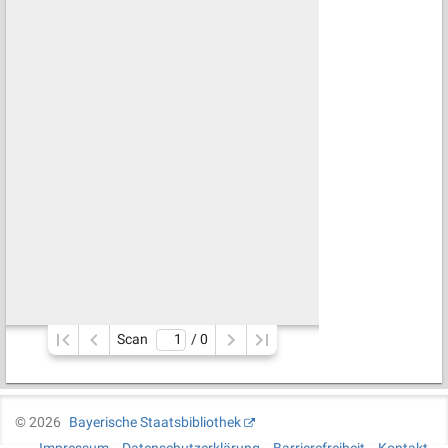
Scan
/ 
0
©
2026
Bayerische Staatsbibliothek
Impressum
Datenschutzerklärung
Barrierefreiheit
Kontakt