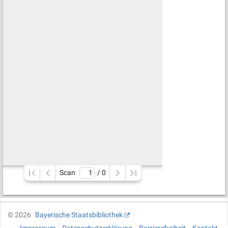
Scan
/ 
0
©
2026
Bayerische Staatsbibliothek
Impressum
Datenschutzerklärung
Barrierefreiheit
Kontakt