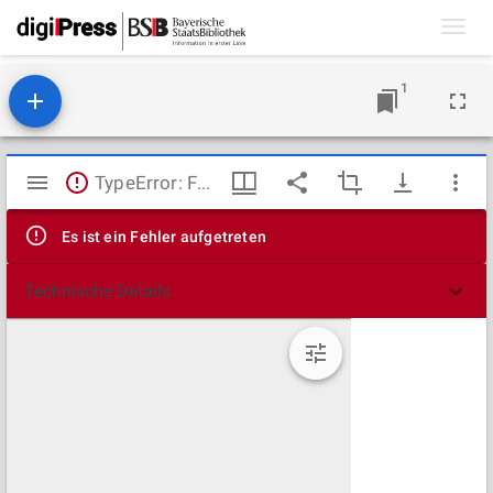
Toggl
navig
1
Mirador
TypeError: Failed to fetch
Viewer
Es ist ein Fehler aufgetreten
Technische Details