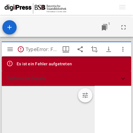
Toggl
navig
1
Mirador
TypeError: Failed to fetch
Viewer
Es ist ein Fehler aufgetreten
Technische Details