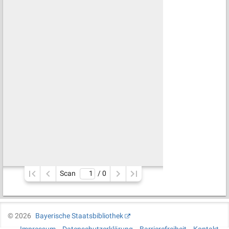
Scan
/ 
0
©
2026
Bayerische Staatsbibliothek
Impressum
Datenschutzerklärung
Barrierefreiheit
Kontakt