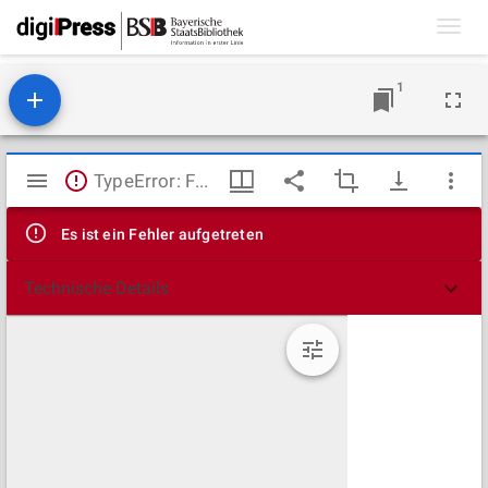
Toggl
navig
1
Mirador
TypeError: Failed to fetch
Viewer
Es ist ein Fehler aufgetreten
Technische Details