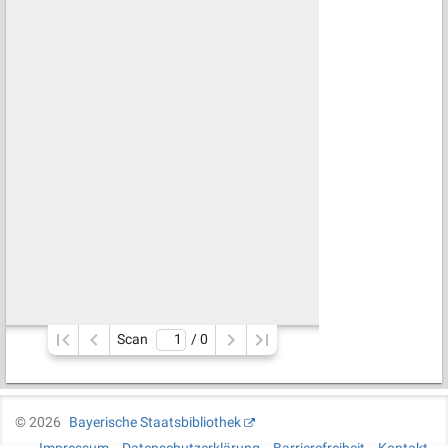
Scan
/ 
0
©
2026
Bayerische Staatsbibliothek
Impressum
Datenschutzerklärung
Barrierefreiheit
Kontakt