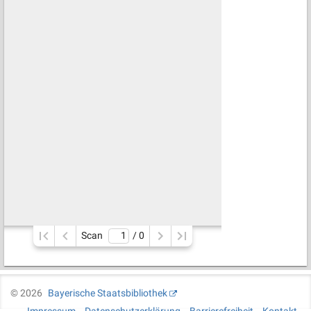
Scan
/ 
0
©
2026
Bayerische Staatsbibliothek
Impressum
Datenschutzerklärung
Barrierefreiheit
Kontakt