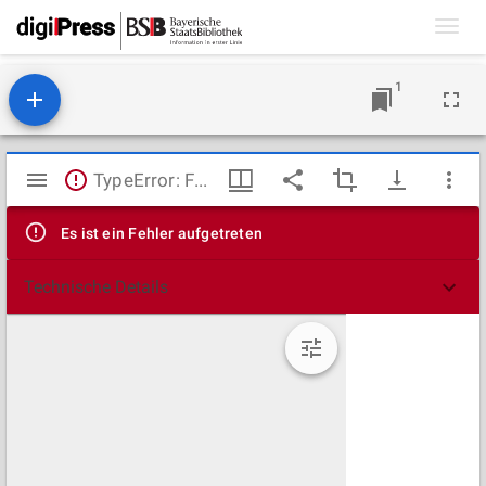
Toggl
navig
1
Mirador
TypeError: Failed to fetch
Viewer
Es ist ein Fehler aufgetreten
Technische Details