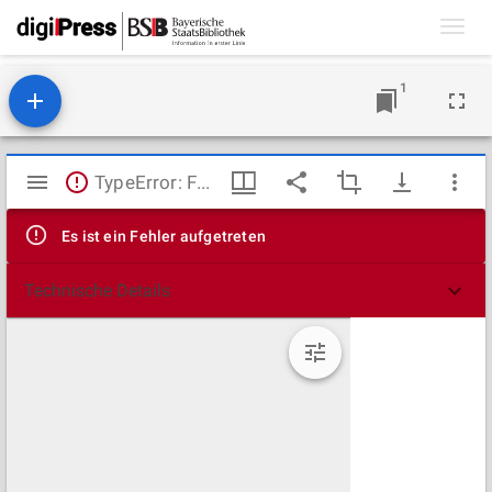
Toggl
navig
1
Mirador
TypeError: Failed to fetch
Viewer
Es ist ein Fehler aufgetreten
Technische Details