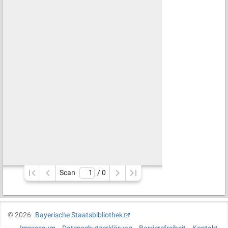
Scan
/ 
0
©
2026
Bayerische Staatsbibliothek
Impressum
Datenschutzerklärung
Barrierefreiheit
Kontakt