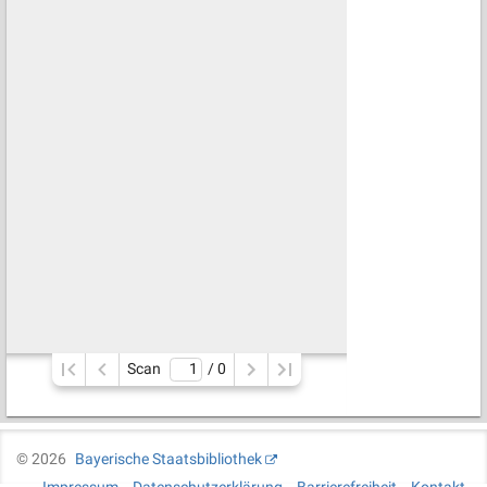
Scan
/ 
0
©
2026
Bayerische Staatsbibliothek
Impressum
Datenschutzerklärung
Barrierefreiheit
Kontakt