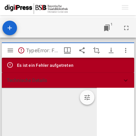
Toggl
navig
1
Mirador
TypeError: Failed to fetch
Viewer
Es ist ein Fehler aufgetreten
Technische Details