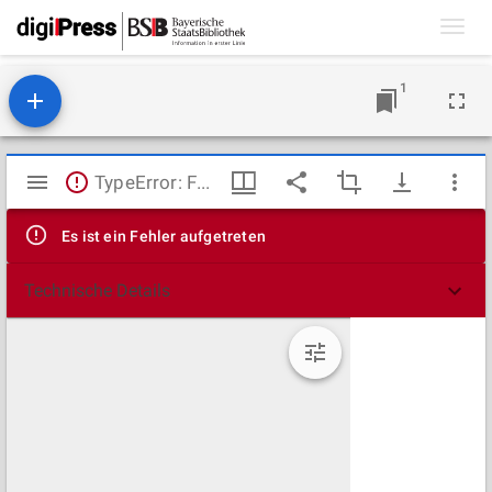
Toggl
navig
1
Mirador
TypeError: Failed to fetch
Viewer
Es ist ein Fehler aufgetreten
Technische Details