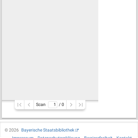
Scan
/ 
0
©
2026
Bayerische Staatsbibliothek
Impressum
Datenschutzerklärung
Barrierefreiheit
Kontakt