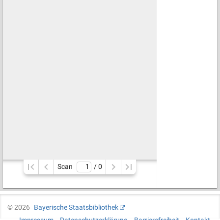
Scan
/ 
0
©
2026
Bayerische Staatsbibliothek
Impressum
Datenschutzerklärung
Barrierefreiheit
Kontakt