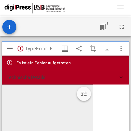
Toggl
navig
1
Mirador
TypeError: Failed to fetch
Viewer
Es ist ein Fehler aufgetreten
Technische Details