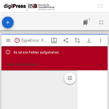
Toggl
navig
1
Mirador
TypeError: Failed to fetch
Viewer
Es ist ein Fehler aufgetreten
Technische Details