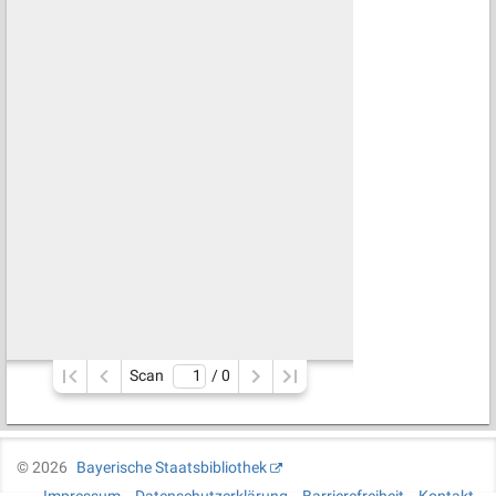
Scan
/ 
0
©
2026
Bayerische Staatsbibliothek
Impressum
Datenschutzerklärung
Barrierefreiheit
Kontakt