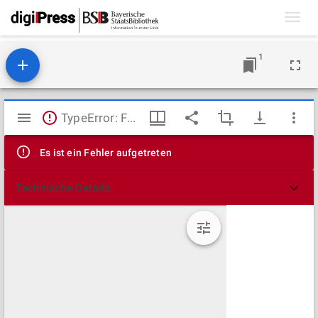
Toggl
navig
1
Mirador
TypeError: Failed to fetch
Viewer
Es ist ein Fehler aufgetreten
Technische Details