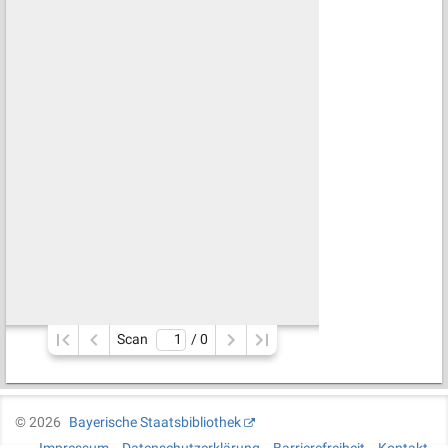
Scan
/ 
0
©
2026
Bayerische Staatsbibliothek
Impressum
Datenschutzerklärung
Barrierefreiheit
Kontakt