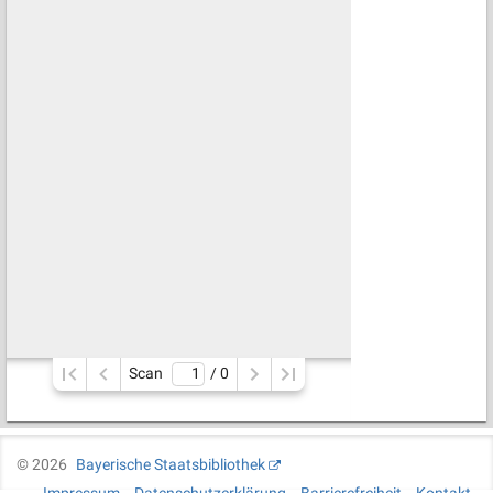
Scan
/ 
0
©
2026
Bayerische Staatsbibliothek
Impressum
Datenschutzerklärung
Barrierefreiheit
Kontakt