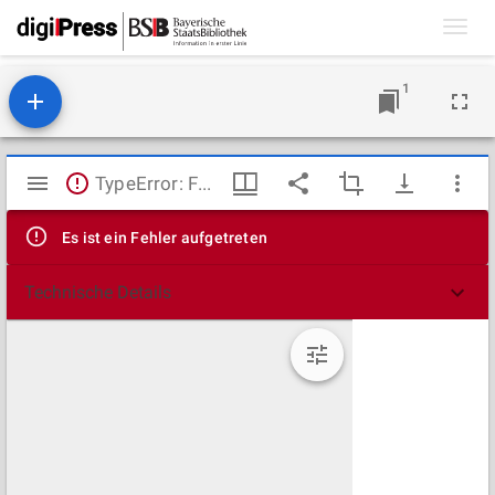
Toggl
navig
1
Mirador
TypeError: Failed to fetch
Viewer
Es ist ein Fehler aufgetreten
Technische Details