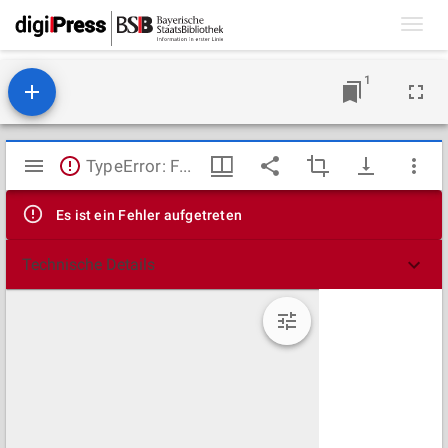
Toggl
navig
1
Mirador
TypeError: Failed to fetch
Viewer
Es ist ein Fehler aufgetreten
Technische Details