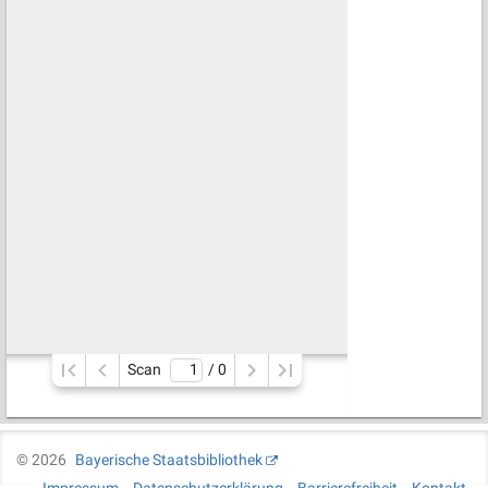
Scan
/ 
0
©
2026
Bayerische Staatsbibliothek
Impressum
Datenschutzerklärung
Barrierefreiheit
Kontakt