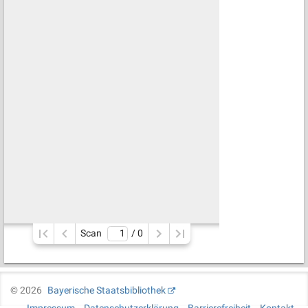
Scan
/ 
0
©
2026
Bayerische Staatsbibliothek
Impressum
Datenschutzerklärung
Barrierefreiheit
Kontakt