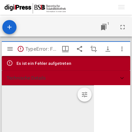
Toggl
navig
1
Mirador
TypeError: Failed to fetch
Viewer
Es ist ein Fehler aufgetreten
Technische Details