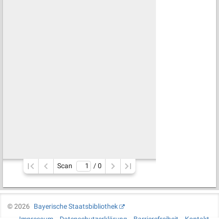
Scan
/ 
0
©
2026
Bayerische Staatsbibliothek
Impressum
Datenschutzerklärung
Barrierefreiheit
Kontakt