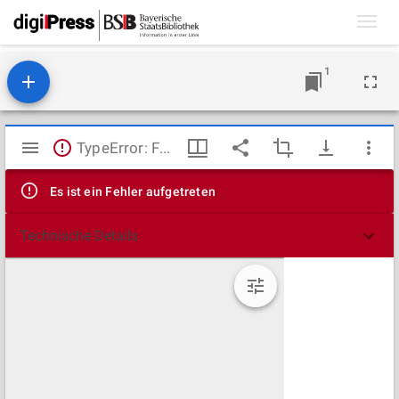
Toggl
navig
1
Mirador
TypeError: Failed to fetch
Viewer
Es ist ein Fehler aufgetreten
Technische Details