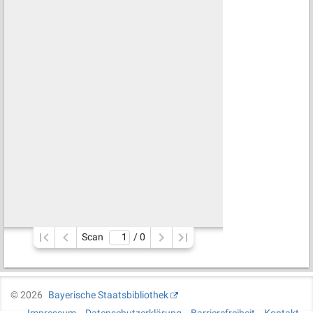
Scan
/ 
0
©
2026
Bayerische Staatsbibliothek
Impressum
Datenschutzerklärung
Barrierefreiheit
Kontakt