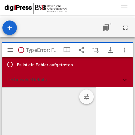
Toggl
navig
1
Mirador
TypeError: Failed to fetch
Viewer
Es ist ein Fehler aufgetreten
Technische Details