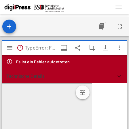
Toggl
navig
1
Mirador
TypeError: Failed to fetch
Viewer
Es ist ein Fehler aufgetreten
Technische Details