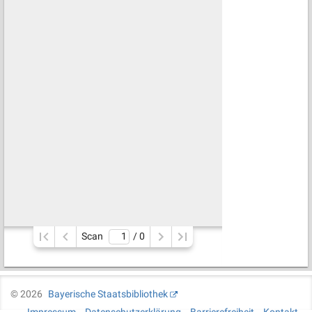
Scan
/ 
0
©
2026
Bayerische Staatsbibliothek
Impressum
Datenschutzerklärung
Barrierefreiheit
Kontakt