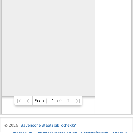
Scan
/ 
0
©
2026
Bayerische Staatsbibliothek
Impressum
Datenschutzerklärung
Barrierefreiheit
Kontakt