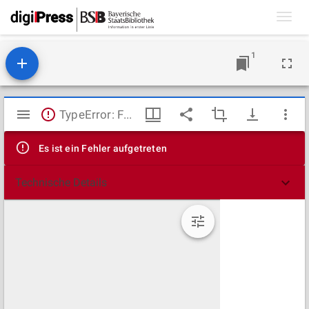
Toggl
navig
1
Mirador
TypeError: Failed to fetch
Viewer
Es ist ein Fehler aufgetreten
Technische Details