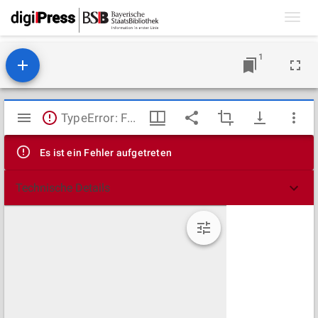
Toggl
navig
1
Mirador
TypeError: Failed to fetch
Viewer
Es ist ein Fehler aufgetreten
Technische Details