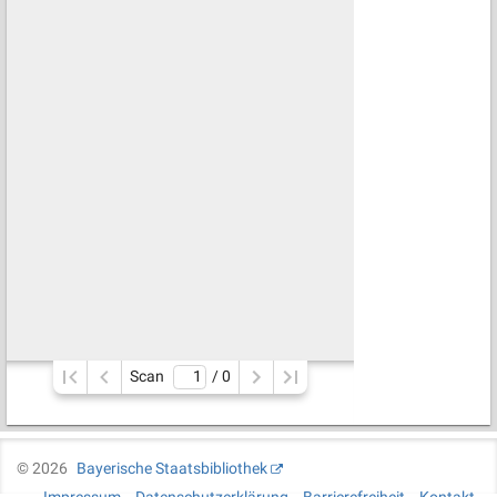
Scan
/ 
0
©
2026
Bayerische Staatsbibliothek
Impressum
Datenschutzerklärung
Barrierefreiheit
Kontakt