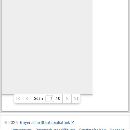
Scan
/ 
0
©
2026
Bayerische Staatsbibliothek
Impressum
Datenschutzerklärung
Barrierefreiheit
Kontakt