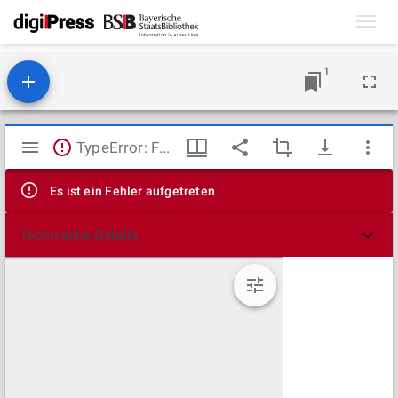
Toggl
navig
1
Mirador
TypeError: Failed to fetch
Viewer
Es ist ein Fehler aufgetreten
Technische Details