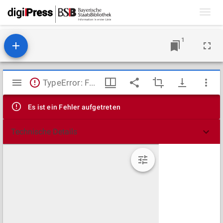
Toggl
navig
1
Mirador
TypeError: Failed to fetch
Viewer
Es ist ein Fehler aufgetreten
Technische Details