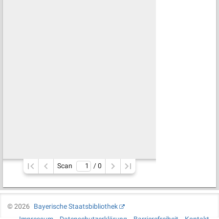
Scan
/ 
0
©
2026
Bayerische Staatsbibliothek
Impressum
Datenschutzerklärung
Barrierefreiheit
Kontakt