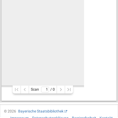
Scan
/ 
0
©
2026
Bayerische Staatsbibliothek
Impressum
Datenschutzerklärung
Barrierefreiheit
Kontakt