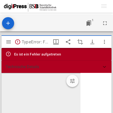
Toggl
navig
1
Mirador
TypeError: Failed to fetch
Viewer
Es ist ein Fehler aufgetreten
Technische Details