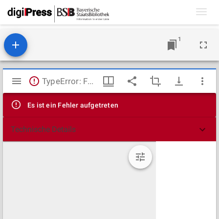
Toggl
navig
1
Mirador
TypeError: Failed to fetch
Viewer
Es ist ein Fehler aufgetreten
Technische Details