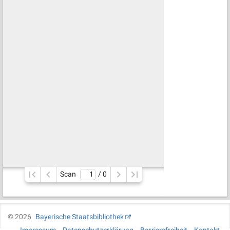
Scan
/ 
0
©
2026
Bayerische Staatsbibliothek
Impressum
Datenschutzerklärung
Barrierefreiheit
Kontakt