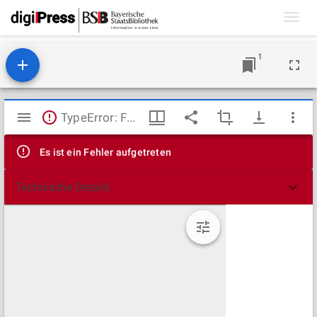
Toggl
navig
1
Mirador
TypeError: Failed to fetch
Viewer
Es ist ein Fehler aufgetreten
Technische Details