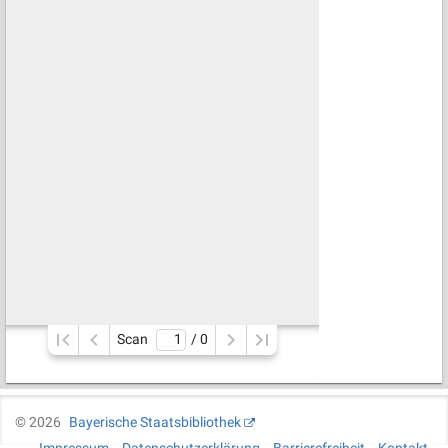
Scan
/ 
0
©
2026
Bayerische Staatsbibliothek
Impressum
Datenschutzerklärung
Barrierefreiheit
Kontakt