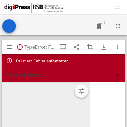
Toggl
navig
1
Mirador
TypeError: Failed to fetch
Viewer
Es ist ein Fehler aufgetreten
Technische Details