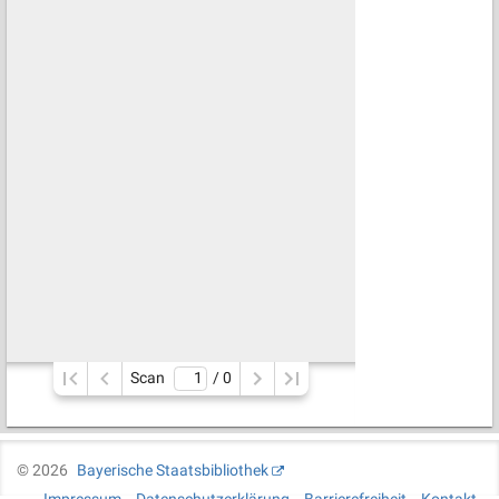
Scan
/ 
0
©
2026
Bayerische Staatsbibliothek
Impressum
Datenschutzerklärung
Barrierefreiheit
Kontakt