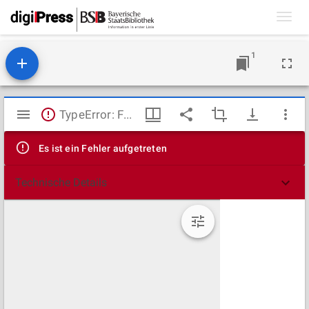
Toggl
navig
1
Mirador
TypeError: Failed to fetch
Viewer
Es ist ein Fehler aufgetreten
Technische Details