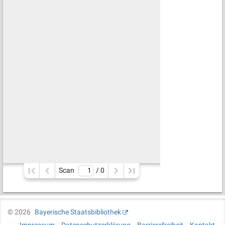
Scan
/ 
0
©
2026
Bayerische Staatsbibliothek
Impressum
Datenschutzerklärung
Barrierefreiheit
Kontakt