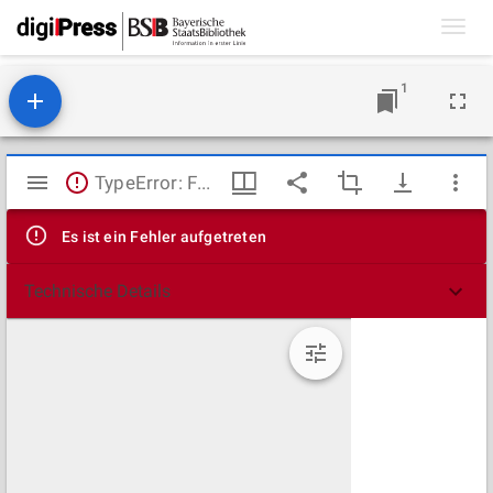
Toggl
navig
1
Mirador
TypeError: Failed to fetch
Viewer
Es ist ein Fehler aufgetreten
Technische Details