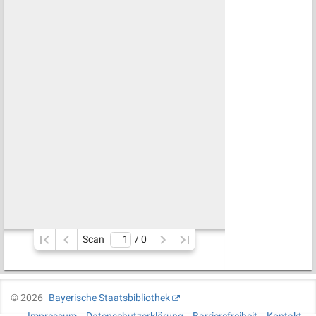
Scan
/ 
0
©
2026
Bayerische Staatsbibliothek
Impressum
Datenschutzerklärung
Barrierefreiheit
Kontakt