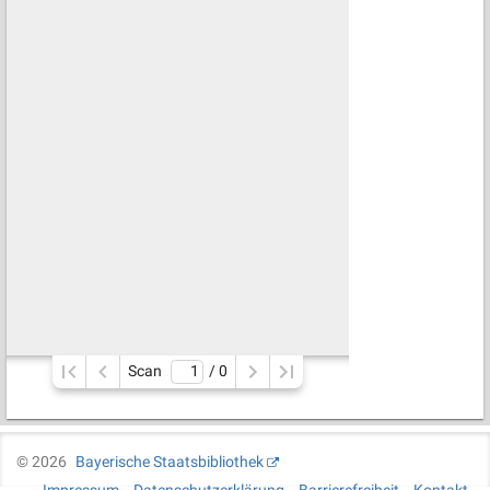
Scan
/ 
0
©
2026
Bayerische Staatsbibliothek
Impressum
Datenschutzerklärung
Barrierefreiheit
Kontakt