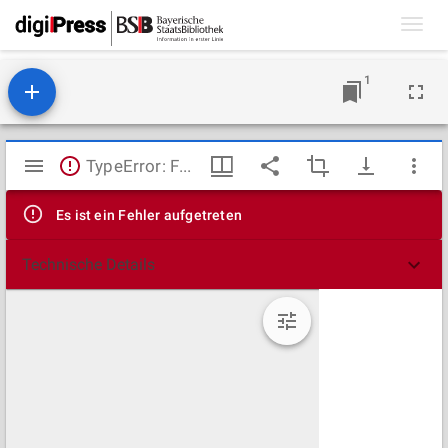
Toggl
navig
1
Mirador
TypeError: Failed to fetch
Viewer
Es ist ein Fehler aufgetreten
Technische Details