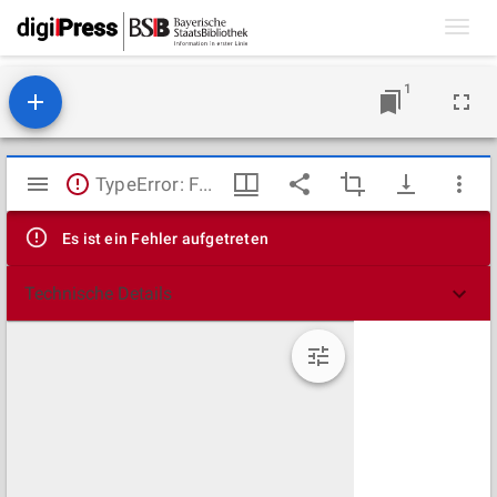
Toggl
navig
1
Mirador
TypeError: Failed to fetch
Viewer
Es ist ein Fehler aufgetreten
Technische Details