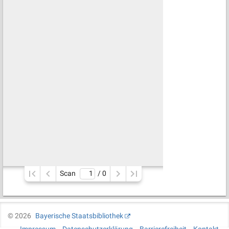
Scan
/ 
0
©
2026
Bayerische Staatsbibliothek
Impressum
Datenschutzerklärung
Barrierefreiheit
Kontakt