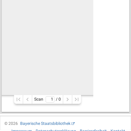
Scan
/ 
0
©
2026
Bayerische Staatsbibliothek
Impressum
Datenschutzerklärung
Barrierefreiheit
Kontakt