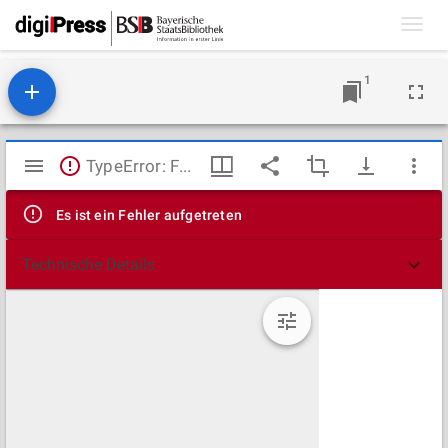
Toggl
navig
1
Mirador
TypeError: Failed to fetch
Viewer
Es ist ein Fehler aufgetreten
Technische Details