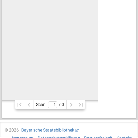
Scan
/ 
0
©
2026
Bayerische Staatsbibliothek
Impressum
Datenschutzerklärung
Barrierefreiheit
Kontakt