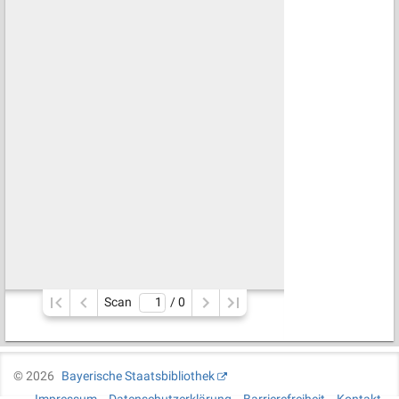
Scan
/ 
0
©
2026
Bayerische Staatsbibliothek
Impressum
Datenschutzerklärung
Barrierefreiheit
Kontakt