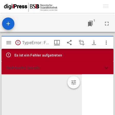
Toggl
navig
1
Mirador
TypeError: Failed to fetch
Viewer
Es ist ein Fehler aufgetreten
Technische Details