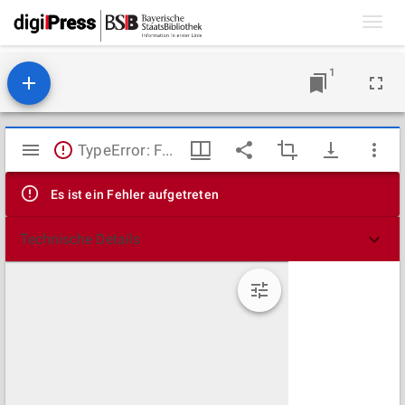
Toggl
navig
1
Mirador
TypeError: Failed to fetch
Viewer
Es ist ein Fehler aufgetreten
Technische Details