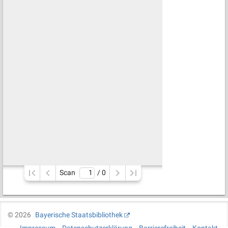
Scan
/ 
0
©
2026
Bayerische Staatsbibliothek
Impressum
Datenschutzerklärung
Barrierefreiheit
Kontakt